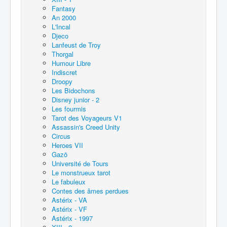
Fantasy
An 2000
L'Incal
Djeco
Lanfeust de Troy
Thorgal
Humour Libre
Indiscret
Droopy
Les Bidochons
Disney junior - 2
Les fourmis
Tarot des Voyageurs V1
Assassin's Creed Unity
Circus
Heroes VII
Gazö
Université de Tours
Le monstrueux tarot
Le fabuleux
Contes des âmes perdues
Astérix - VA
Astérix - VF
Astérix - 1997