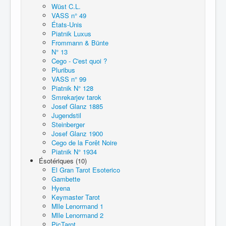
Wüst C.L.
VASS n° 49
États-Unis
Piatnik Luxus
Frommann & Bünte
N° 13
Cego - C'est quoi ?
Pluribus
VASS n° 99
Piatnik N° 128
Smrekarjev tarok
Josef Glanz 1885
Jugendstil
Steinberger
Josef Glanz 1900
Cego de la Forêt Noire
Piatnik N° 1934
Ésotériques (10)
El Gran Tarot Esoterico
Gambette
Hyena
Keymaster Tarot
Mlle Lenormand 1
Mlle Lenormand 2
PicTarot