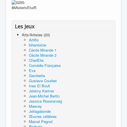
Les Jeux
Arts/Artistes (23)
Artiflo
bihanloicle
Cécile Mirande 1
Cécile Mirande 2
CharlElie
Comédie Française
Eva
Gambette
Gustave Courbet
Ines El Boufi
Jérémy Kartner
Jean-Michel Bertin
Jessica Rosensveig
Maevey
JeVagabonde
Œuvres célèbres
Marcel Pagnol
Redpaln