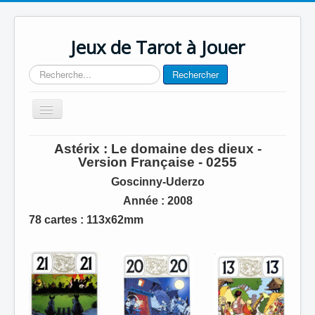
Jeux de Tarot à Jouer
Rechercher
Rechercher
Basculer
la
navigation
Accueil
Astérix : Le domaine des dieux -
Version Française - 0255
Contact
Goscinny-Uderzo
Année : 2008
78 cartes : 113x62mm