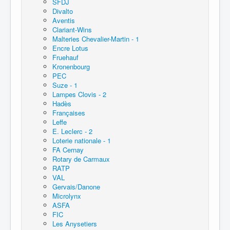
SFDJ
Divalto
Aventis
Clariant-Wins
Malteries Chevalier-Martin - 1
Encre Lotus
Fruehauf
Kronenbourg
PEC
Suze - 1
Lampes Clovis - 2
Hadès
Françaises
Leffe
E. Leclerc - 2
Loterie nationale - 1
FA Cernay
Rotary de Carmaux
RATP
VAL
Gervais/Danone
Microlynx
ASFA
FIC
Les Anysetiers