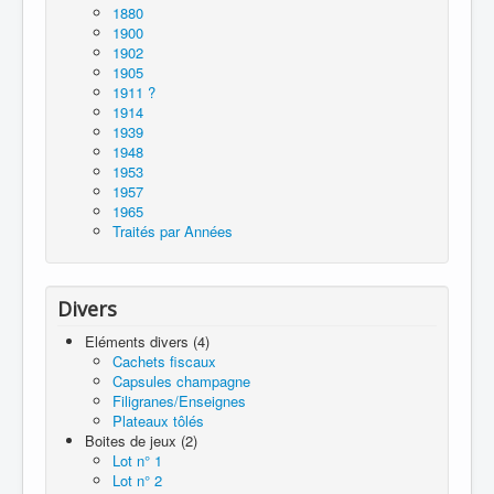
1880
1900
1902
1905
1911 ?
1914
1939
1948
1953
1957
1965
Traités par Années
Divers
Eléments divers (4)
Cachets fiscaux
Capsules champagne
Filigranes/Enseignes
Plateaux tôlés
Boites de jeux (2)
Lot n° 1
Lot n° 2