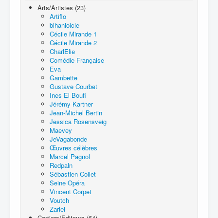
Arts/Artistes (23)
Artiflo
bihanloicle
Cécile Mirande 1
Cécile Mirande 2
CharlElie
Comédie Française
Eva
Gambette
Gustave Courbet
Ines El Boufi
Jérémy Kartner
Jean-Michel Bertin
Jessica Rosensveig
Maevey
JeVagabonde
Œuvres célèbres
Marcel Pagnol
Redpaln
Sébastien Collet
Seine Opéra
Vincent Corpet
Voutch
Zariel
Cartiers/Editeurs (64)