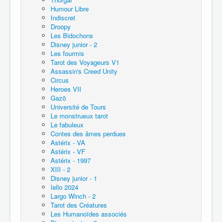
Humour Libre
Indiscret
Droopy
Les Bidochons
Disney junior - 2
Les fourmis
Tarot des Voyageurs V1
Assassin's Creed Unity
Circus
Heroes VII
Gazö
Université de Tours
Le monstrueux tarot
Le fabuleux
Contes des âmes perdues
Astérix - VA
Astérix - VF
Astérix - 1997
XIII - 2
Disney junior - 1
Iello 2024
Largo Winch - 2
Tarot des Créatures
Les Humanoïdes associés