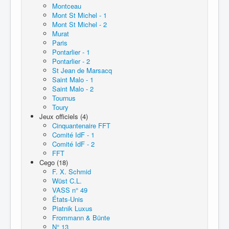
Montceau
Mont St Michel - 1
Mont St Michel - 2
Murat
Paris
Pontarlier - 1
Pontarlier - 2
St Jean de Marsacq
Saint Malo - 1
Saint Malo - 2
Tournus
Toury
Jeux officiels (4)
Cinquantenaire FFT
Comité IdF - 1
Comité IdF - 2
FFT
Cego (18)
F. X. Schmid
Wüst C.L.
VASS n° 49
États-Unis
Piatnik Luxus
Frommann & Bünte
N° 13