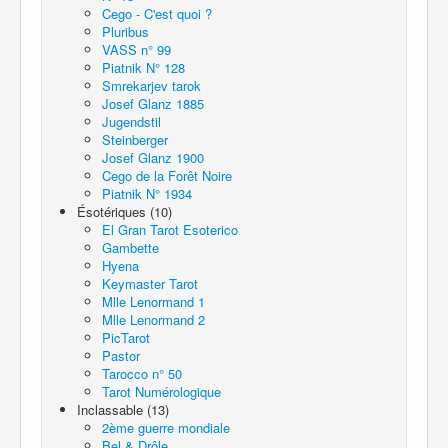
Cego - C'est quoi ?
Pluribus
VASS n° 99
Piatnik N° 128
Smrekarjev tarok
Josef Glanz 1885
Jugendstil
Steinberger
Josef Glanz 1900
Cego de la Forêt Noire
Piatnik N° 1934
Ésotériques (10)
El Gran Tarot Esoterico
Gambette
Hyena
Keymaster Tarot
Mlle Lenormand 1
Mlle Lenormand 2
PicTarot
Pastor
Tarocco n° 50
Tarot Numérologique
Inclassable (13)
2ème guerre mondiale
Bel & Drôle