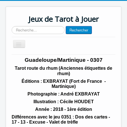
Jeux de Tarot à Jouer
Rechercher
Rechercher
Basculer
la
navigation
Accueil
Guadeloupe/Martinique - 0307
Contact
Tarot route du rhum (Anciennes étiquettes de
rhum)
Éditions : EXBRAYAT (Fort de France -
Martinique)
Photographie : André EXBRAYAT
Illustration : Cécile HOUDET
Année
: 2018 - 1ère édition
Différences avec le jeu 0351 : Dos des cartes -
17 - 13 - Excuse - Valet de trèfle