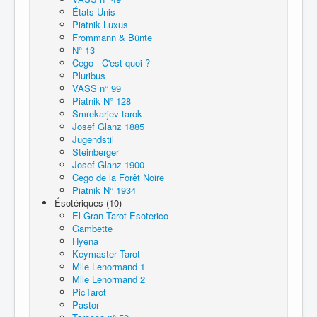
États-Unis
Piatnik Luxus
Frommann & Bünte
N° 13
Cego - C'est quoi ?
Pluribus
VASS n° 99
Piatnik N° 128
Smrekarjev tarok
Josef Glanz 1885
Jugendstil
Steinberger
Josef Glanz 1900
Cego de la Forêt Noire
Piatnik N° 1934
Ésotériques (10)
El Gran Tarot Esoterico
Gambette
Hyena
Keymaster Tarot
Mlle Lenormand 1
Mlle Lenormand 2
PicTarot
Pastor