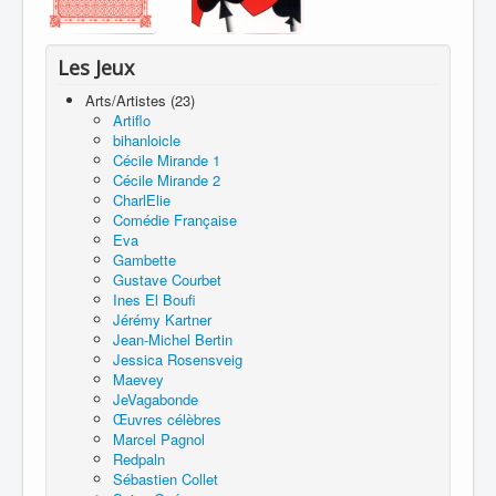
Les Jeux
Arts/Artistes (23)
Artiflo
bihanloicle
Cécile Mirande 1
Cécile Mirande 2
CharlElie
Comédie Française
Eva
Gambette
Gustave Courbet
Ines El Boufi
Jérémy Kartner
Jean-Michel Bertin
Jessica Rosensveig
Maevey
JeVagabonde
Œuvres célèbres
Marcel Pagnol
Redpaln
Sébastien Collet