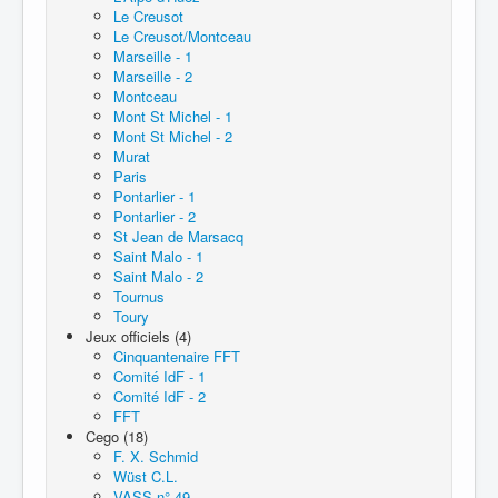
Le Creusot
Le Creusot/Montceau
Marseille - 1
Marseille - 2
Montceau
Mont St Michel - 1
Mont St Michel - 2
Murat
Paris
Pontarlier - 1
Pontarlier - 2
St Jean de Marsacq
Saint Malo - 1
Saint Malo - 2
Tournus
Toury
Jeux officiels (4)
Cinquantenaire FFT
Comité IdF - 1
Comité IdF - 2
FFT
Cego (18)
F. X. Schmid
Wüst C.L.
VASS n° 49