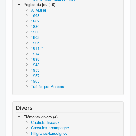
Règles du jeu (15)
J. Müller
1668
1862
1880
1900
1902
1905
1911 ?
1914
1939
1948
1953
1957
1965
Traités par Années
Divers
Eléments divers (4)
Cachets fiscaux
Capsules champagne
Filigranes/Enseignes