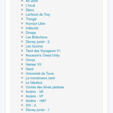
An 2000
L'Incal
Djeco
Lanfeust de Troy
Thorgal
Humour Libre
Indiscret
Droopy
Les Bidochons
Disney junior - 2
Les fourmis
Tarot des Voyageurs V1
Assassin's Creed Unity
Circus
Heroes VII
Gazö
Université de Tours
Le monstrueux tarot
Le fabuleux
Contes des âmes perdues
Astérix - VA
Astérix - VF
Astérix - 1997
XIII - 2
Disney junior - 1