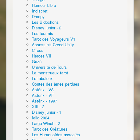
Humour Libre
Indiscret
Droopy
Les Bidochons
Disney junior - 2
Les fourmis
Tarot des Voyageurs V1
Assassin's Creed Unity
Circus
Heroes VII
Gazö
Université de Tours
Le monstrueux tarot
Le fabuleux
Contes des âmes perdues
Astérix - VA
Astérix - VF
Astérix - 1997
XIII - 2
Disney junior - 1
Iello 2024
Largo Winch - 2
Tarot des Créatures
Les Humanoïdes associés