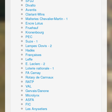
SFDJ
Divalto
Aventis
Clariant-Wins
Malteries Chevalier-Martin - 1
Encre Lotus
Fruehauf
Kronenbourg
PEC
Suze - 1
Lampes Clovis - 2
Hadès
Françaises
Leffe
E. Leclerc - 2
Loterie nationale - 1
FA Cernay
Rotary de Carmaux
RATP
VAL
Gervais/Danone
Microlynx
ASFA
FIC
Les Anysetiers