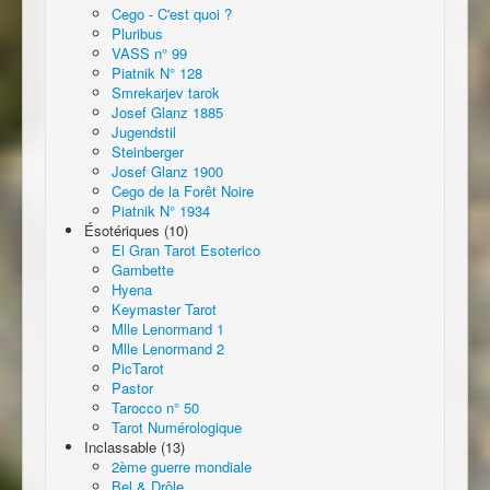
Cego - C'est quoi ?
Pluribus
VASS n° 99
Piatnik N° 128
Smrekarjev tarok
Josef Glanz 1885
Jugendstil
Steinberger
Josef Glanz 1900
Cego de la Forêt Noire
Piatnik N° 1934
Ésotériques (10)
El Gran Tarot Esoterico
Gambette
Hyena
Keymaster Tarot
Mlle Lenormand 1
Mlle Lenormand 2
PicTarot
Pastor
Tarocco n° 50
Tarot Numérologique
Inclassable (13)
2ème guerre mondiale
Bel & Drôle