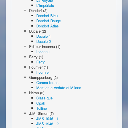
La Royale
L'Impériale
Dondorf (3)
Dondorf Bleu
Dondorf Rouge
Dondorf Atlas
Ducale (2)
Ducale 1
Ducale 2
Editeur inconnu (1)
Inconnu
Ferry (1)
Ferry
Fournier (1)
Fournier
Gumppenberg (2)
Corona ferrea
Mestieri e Vedute di Milano
Héron (3)
Classique
Opak
Toiline
J.M. Simon (7)
JMS 1946 - 1
JMS 1946 - 2