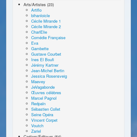
Arts/Artistes (23)
Artiflo
bihanloicle
Cécile Mirande 1
Cécile Mirande 2
CharlElie
Comédie Française
Eva
Gambette
Gustave Courbet
Ines El Boufi
Jérémy Kartner
Jean-Michel Bertin
Jessica Rosensveig
Maevey
JeVagabonde
Œuvres célèbres
Marcel Pagnol
Redpaln
Sébastien Collet
Seine Opéra
Vincent Corpet
Voutch
Zariel
Cartiers/Editeurs (64)