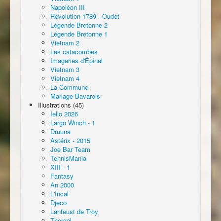
Napoléon III
Révolution 1789 - Oudet
Légende Bretonne 2
Légende Bretonne 1
Vietnam 2
Les catacombes
Imageries d'Épinal
Vietnam 3
Vietnam 4
La Commune
Mariage Bavarois
Illustrations (45)
Iello 2026
Largo Winch - 1
Druuna
Astérix - 2015
Joe Bar Team
TennisMania
XIII - 1
Fantasy
An 2000
L'Incal
Djeco
Lanfeust de Troy
Thorgal