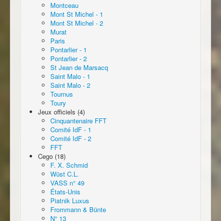
Montceau
Mont St Michel - 1
Mont St Michel - 2
Murat
Paris
Pontarlier - 1
Pontarlier - 2
St Jean de Marsacq
Saint Malo - 1
Saint Malo - 2
Tournus
Toury
Jeux officiels (4)
Cinquantenaire FFT
Comité IdF - 1
Comité IdF - 2
FFT
Cego (18)
F. X. Schmid
Wüst C.L.
VASS n° 49
États-Unis
Piatnik Luxus
Frommann & Bünte
N° 13