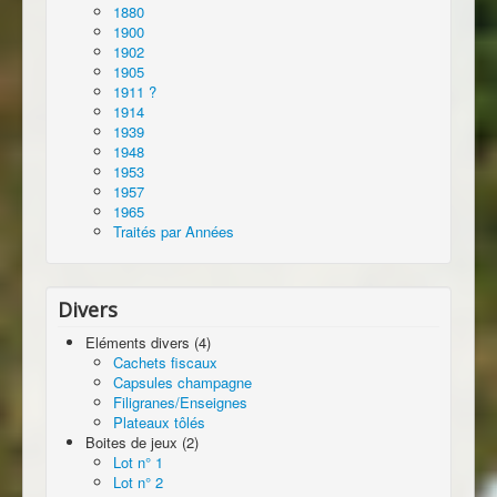
1880
1900
1902
1905
1911 ?
1914
1939
1948
1953
1957
1965
Traités par Années
Divers
Eléments divers (4)
Cachets fiscaux
Capsules champagne
Filigranes/Enseignes
Plateaux tôlés
Boites de jeux (2)
Lot n° 1
Lot n° 2