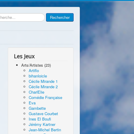
rcher
Rechercher
Les Jeux
Arts/Artistes (23)
Artiflo
bihanloicle
Cécile Mirande 1
Cécile Mirande 2
CharlElie
Comédie Française
Eva
Gambette
Gustave Courbet
Ines El Boufi
Jérémy Kartner
Jean-Michel Bertin