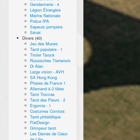
Gendarmerie - 4
Légion Étrangère
Marine Nationale
Police IPA
Sapeurs pompiers
Sénat
Divers (40)
Jeu des Muses
Tarot populaire - 1
Tiroler Tarock
Russisches Tiertarock
Di Alan
Large vision - AVH
SA Hong Kong
Phares de France 1
Allemand à 2 têtes
Tarot Troccas
Tarot des Fleurs - 2
Ergomia - 1
Costumes Comtois
Tarot philatélique
FlatDesign
Grimpeur tarot
Les Dames de Cœur
de Lille