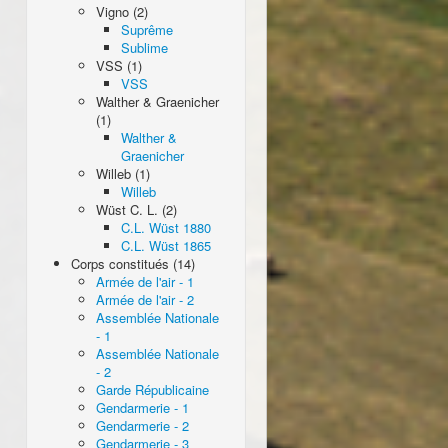
Vigno (2)
Suprême
Sublime
VSS (1)
VSS
Walther & Graenicher
(1)
Walther &
Graenicher
Willeb (1)
Willeb
Wüst C. L. (2)
C.L. Wüst 1880
C.L. Wüst 1865
Corps constitués (14)
Armée de l'air - 1
Armée de l'air - 2
Assemblée Nationale
- 1
Assemblée Nationale
- 2
Garde Républicaine
Gendarmerie - 1
Gendarmerie - 2
Gendarmerie - 3