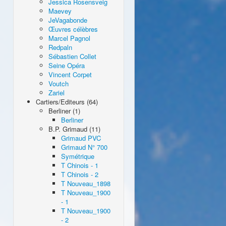
Jessica Rosensveig
Maevey
JeVagabonde
Œuvres célèbres
Marcel Pagnol
Redpaln
Sébastien Collet
Seine Opéra
Vincent Corpet
Voutch
Zariel
Cartiers/Editeurs (64)
Berliner (1)
Berliner
B.P. Grimaud (11)
Grimaud PVC
Grimaud N° 700
Symétrique
T Chinois - 1
T Chinois - 2
T Nouveau_1898
T Nouveau_1900
- 1
T Nouveau_1900
- 2