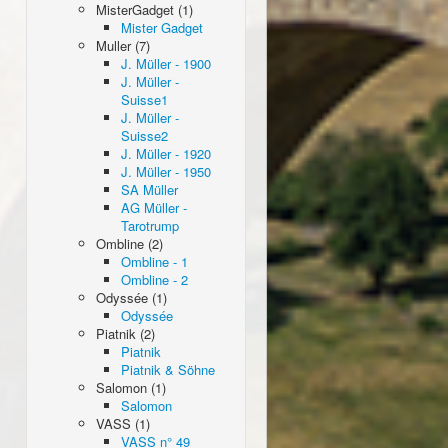
MisterGadget (1)
Mister Gadget
Muller (7)
J. Müller - 1900
J. Müller -
Suisse1
J. Müller -
Suisse2
J. Müller - 1920
J. Müller - 1950
SA Müller
AG Müller -
Tarotrump
Ombline (2)
Ombline - 1
Ombline - 2
Odyssée (1)
Odyssée
Piatnik (2)
Piatnik
Piatnik & Söhne
Salomon (1)
Salomon
VASS (1)
VASS n° 49