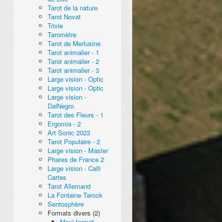
Tarot de la nature
Tarot Novat
Trixie
Taromètre
Tarot de Merlusine
Tarot animalier - 1
Tarot animalier - 2
Tarot animalier - 3
Large vision - Optic
Large vision - Optic
Large vision -
DalNegro
Tarot des Fleurs - 1
Ergomia - 2
Art Sonic 2023
Tarot Populaire - 2
Large vision - Master
Phares de France 2
Large vision - Calli
Cartes
Tarot Allemand
La Fontaine Tarock
Sentosphère
Formats divers (2)
Maxi format