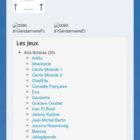
Les Jeux
Arts/Artistes (23)
Artiflo
bihanloicle
Cécile Mirande 1
Cécile Mirande 2
CharlElie
Comédie Française
Eva
Gambette
Gustave Courbet
Ines El Boufi
Jérémy Kartner
Jean-Michel Bertin
Jessica Rosensveig
Maevey
JeVagabonde