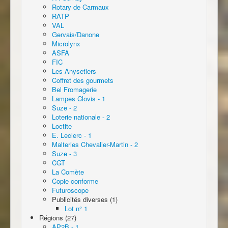
Rotary de Carmaux
RATP
VAL
Gervais/Danone
Microlynx
ASFA
FIC
Les Anysetiers
Coffret des gourmets
Bel Fromagerie
Lampes Clovis - 1
Suze - 2
Loterie nationale - 2
Loctite
E. Leclerc - 1
Malteries Chevalier-Martin - 2
Suze - 3
CGT
La Comète
Copie conforme
Futuroscope
Publicités diverses (1)
Lot n° 1
Régions (27)
AP2B - 1