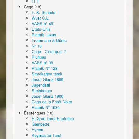
FFT
Cego (18)
F. X. Schmid
Wüst C.L.
VASS n° 49
États-Unis
Piatnik Luxus
Frommann & Bünte
N° 13
Cego - C'est quoi ?
Pluribus
VASS n° 99
Piatnik N° 128
Smrekarjev tarok
Josef Glanz 1885
Jugendstil
Steinberger
Josef Glanz 1900
Cego de la Forêt Noire
Piatnik N° 1934
Ésotériques (10)
El Gran Tarot Esoterico
Gambette
Hyena
Keymaster Tarot