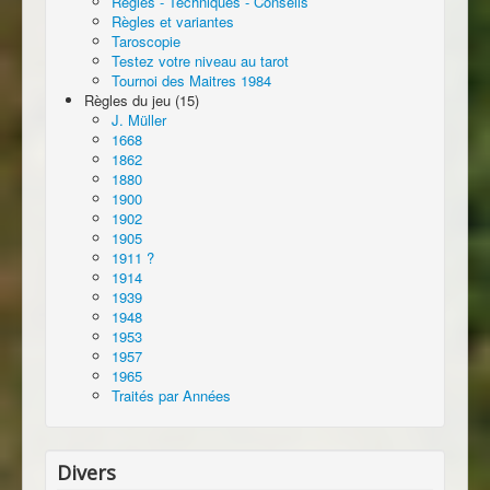
Règles - Techniques - Conseils
Règles et variantes
Taroscopie
Testez votre niveau au tarot
Tournoi des Maitres 1984
Règles du jeu (15)
J. Müller
1668
1862
1880
1900
1902
1905
1911 ?
1914
1939
1948
1953
1957
1965
Traités par Années
Divers