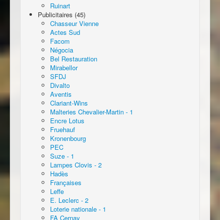
Ruinart
Publicitaires (45)
Chasseur Vienne
Actes Sud
Facom
Négocia
Bel Restauration
Mirabellor
SFDJ
Divalto
Aventis
Clariant-Wins
Malteries Chevalier-Martin - 1
Encre Lotus
Fruehauf
Kronenbourg
PEC
Suze - 1
Lampes Clovis - 2
Hadès
Françaises
Leffe
E. Leclerc - 2
Loterie nationale - 1
FA Cernay