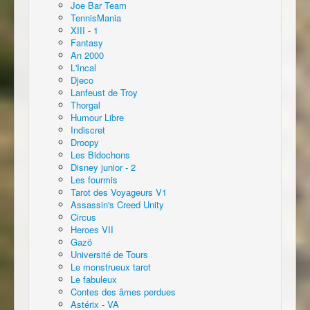
Joe Bar Team
TennisMania
XIII - 1
Fantasy
An 2000
L'Incal
Djeco
Lanfeust de Troy
Thorgal
Humour Libre
Indiscret
Droopy
Les Bidochons
Disney junior - 2
Les fourmis
Tarot des Voyageurs V1
Assassin's Creed Unity
Circus
Heroes VII
Gazö
Université de Tours
Le monstrueux tarot
Le fabuleux
Contes des âmes perdues
Astérix - VA