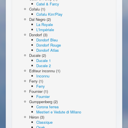
Catel & Farcy
Cofalu (1)
Cofalu Kim'Play
Dal Negro (2)
La Royale
L'Impériale
Dondorf (3)
Dondorf Bleu
Dondorf Rouge
Dondorf Atlas
Ducale (2)
Ducale 1
Ducale 2
Editeur inconnu (1)
Inconnu
Ferry (1)
Ferry
Fournier (1)
Fournier
Gumppenberg (2)
Corona ferrea
Mestieri e Vedute di Milano
Héron (3)
Classique
Opak