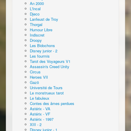
An 2000
L'Incal
Djeco
Lanfeust de Troy
Thorgal
Humour Libre
Indiscret
Droopy
Les Bidochons
Disney junior - 2
Les fourmis
Tarot des Voyageurs V1
Assassin's Creed Unity
Circus
Heroes VII
Gazö
Université de Tours
Le monstrueux tarot
Le fabuleux
Contes des âmes perdues
Astérix - VA
Astérix - VF
Astérix - 1997
XIII - 2
Disney junior - 1