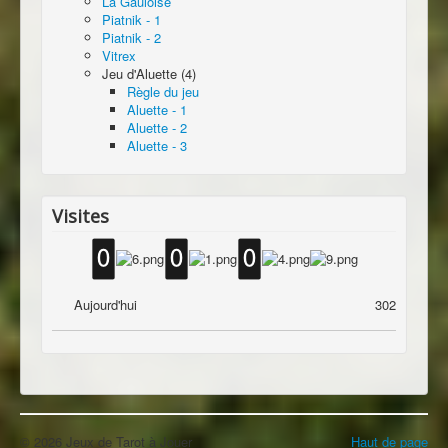
La Gauloise
Piatnik - 1
Piatnik - 2
Vitrex
Jeu d'Aluette (4)
Règle du jeu
Aluette - 1
Aluette - 2
Aluette - 3
Visites
Aujourd'hui
302
© 2026 Jeux de Tarot à Jouer
Haut de page