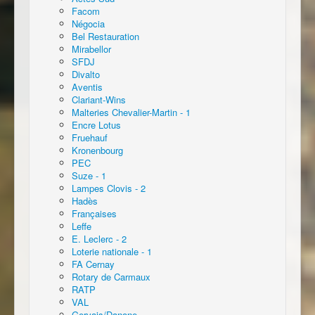
Facom
Négocia
Bel Restauration
Mirabellor
SFDJ
Divalto
Aventis
Clariant-Wins
Malteries Chevalier-Martin - 1
Encre Lotus
Fruehauf
Kronenbourg
PEC
Suze - 1
Lampes Clovis - 2
Hadès
Françaises
Leffe
E. Leclerc - 2
Loterie nationale - 1
FA Cernay
Rotary de Carmaux
RATP
VAL
Gervais/Danone