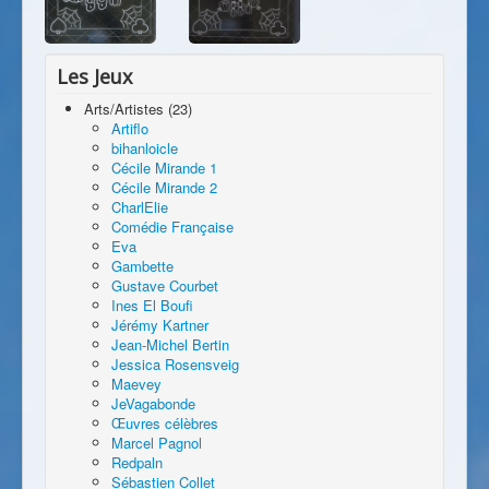
Les Jeux
Arts/Artistes (23)
Artiflo
bihanloicle
Cécile Mirande 1
Cécile Mirande 2
CharlElie
Comédie Française
Eva
Gambette
Gustave Courbet
Ines El Boufi
Jérémy Kartner
Jean-Michel Bertin
Jessica Rosensveig
Maevey
JeVagabonde
Œuvres célèbres
Marcel Pagnol
Redpaln
Sébastien Collet