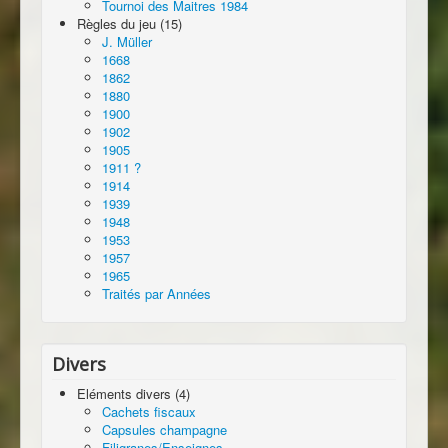
Tournoi des Maitres 1984
Règles du jeu (15)
J. Müller
1668
1862
1880
1900
1902
1905
1911 ?
1914
1939
1948
1953
1957
1965
Traités par Années
Divers
Eléments divers (4)
Cachets fiscaux
Capsules champagne
Filigranes/Enseignes