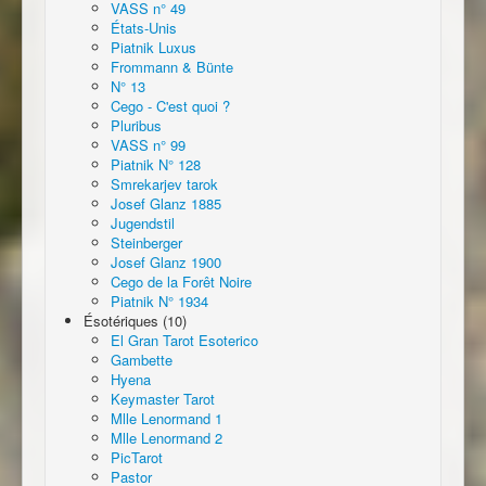
VASS n° 49
États-Unis
Piatnik Luxus
Frommann & Bünte
N° 13
Cego - C'est quoi ?
Pluribus
VASS n° 99
Piatnik N° 128
Smrekarjev tarok
Josef Glanz 1885
Jugendstil
Steinberger
Josef Glanz 1900
Cego de la Forêt Noire
Piatnik N° 1934
Ésotériques (10)
El Gran Tarot Esoterico
Gambette
Hyena
Keymaster Tarot
Mlle Lenormand 1
Mlle Lenormand 2
PicTarot
Pastor