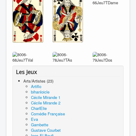
Les Jeux
Arts/Artistes (23)
Artiflo
bihanloicle
Cécile Mirande 1
Cécile Mirande 2
CharlElie
Comédie Française
Eva
Gambette
Gustave Courbet
Ines El Boufi