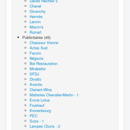
Daniel Hechter 3
Chanel
Givenchy
Hermès
Lanvin
Maxim's
Ruinart
Publicitaires (45)
Chasseur Vienne
Actes Sud
Facom
Négocia
Bel Restauration
Mirabellor
SFDJ
Divalto
Aventis
Clariant-Wins
Malteries Chevalier-Martin - 1
Encre Lotus
Fruehauf
Kronenbourg
PEC
Suze - 1
Lampes Clovis - 2