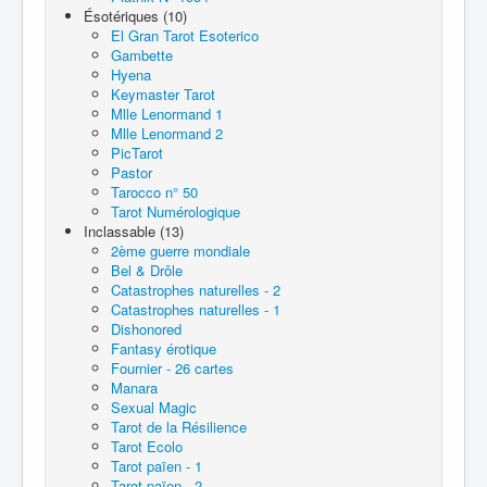
Ésotériques (10)
El Gran Tarot Esoterico
Gambette
Hyena
Keymaster Tarot
Mlle Lenormand 1
Mlle Lenormand 2
PicTarot
Pastor
Tarocco n° 50
Tarot Numérologique
Inclassable (13)
2ème guerre mondiale
Bel & Drôle
Catastrophes naturelles - 2
Catastrophes naturelles - 1
Dishonored
Fantasy érotique
Fournier - 26 cartes
Manara
Sexual Magic
Tarot de la Résilience
Tarot Ecolo
Tarot païen - 1
Tarot païen - 2