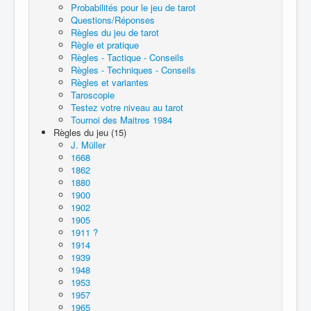
Probabilités pour le jeu de tarot
Questions/Réponses
Règles du jeu de tarot
Règle et pratique
Règles - Tactique - Conseils
Règles - Techniques - Conseils
Règles et variantes
Taroscopie
Testez votre niveau au tarot
Tournoi des Maitres 1984
Règles du jeu (15)
J. Müller
1668
1862
1880
1900
1902
1905
1911 ?
1914
1939
1948
1953
1957
1965