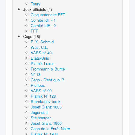
Toury
Jeux officiels (4)
Cinquantenaire FFT
Comité IdF - 1
Comité IdF - 2
FFT
Cego (18)
F. X. Schmid
Wüst C.L.
VASS n° 49
États-Unis
Piatnik Luxus
Frommann & Bünte
N° 13
Cego - C'est quoi ?
Pluribus
VASS n° 99
Piatnik N° 128
Smrekarjev tarok
Josef Glanz 1885
Jugendstil
Steinberger
Josef Glanz 1900
Cego de la Forêt Noire
Piatnik N° 1934