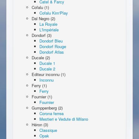
Catel & Farcy
Cofalu (1)
Cofalu Kim'Play
Dal Negro (2)
La Royale
L'Impériale
Dondorf (3)
Dondorf Bleu
Dondorf Rouge
Dondorf Atlas
Ducale (2)
Ducale 1
Ducale 2
Editeur inconnu (1)
Inconnu
Ferry (1)
Ferry
Fournier (1)
Fournier
Gumppenberg (2)
Corona ferrea
Mestieri e Vedute di Milano
Héron (3)
Classique
Opak