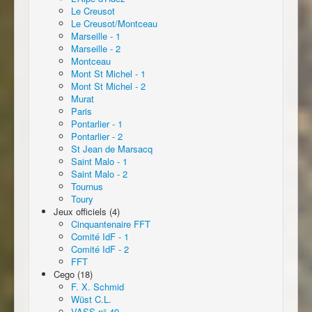
Le Creusot
Le Creusot/Montceau
Marseille - 1
Marseille - 2
Montceau
Mont St Michel - 1
Mont St Michel - 2
Murat
Paris
Pontarlier - 1
Pontarlier - 2
St Jean de Marsacq
Saint Malo - 1
Saint Malo - 2
Tournus
Toury
Jeux officiels (4)
Cinquantenaire FFT
Comité IdF - 1
Comité IdF - 2
FFT
Cego (18)
F. X. Schmid
Wüst C.L.
VASS n° 49