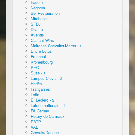
Facom
Négocia
Bel Restauration
Mirabellor
SFDJ
Divalto
Aventis
Clariant-Wins
Malteries Chevalier-Martin - 1
Encre Lotus
Fruehauf
Kronenbourg
PEC
Suze - 1
Lampes Clovis - 2
Hadès
Françaises
Leffe
E. Leclerc - 2
Loterie nationale - 1
FA Cernay
Rotary de Carmaux
RATP
VAL
Gervais/Danone