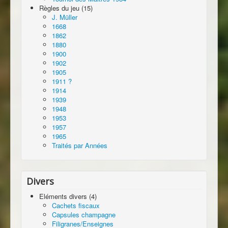
Règles du jeu (15)
J. Müller
1668
1862
1880
1900
1902
1905
1911 ?
1914
1939
1948
1953
1957
1965
Traités par Années
Divers
Eléments divers (4)
Cachets fiscaux
Capsules champagne
Filigranes/Enseignes