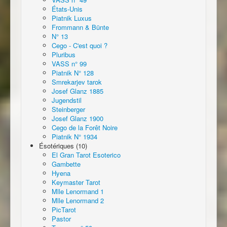
États-Unis
Piatnik Luxus
Frommann & Bünte
N° 13
Cego - C'est quoi ?
Pluribus
VASS n° 99
Piatnik N° 128
Smrekarjev tarok
Josef Glanz 1885
Jugendstil
Steinberger
Josef Glanz 1900
Cego de la Forêt Noire
Piatnik N° 1934
Ésotériques (10)
El Gran Tarot Esoterico
Gambette
Hyena
Keymaster Tarot
Mlle Lenormand 1
Mlle Lenormand 2
PicTarot
Pastor