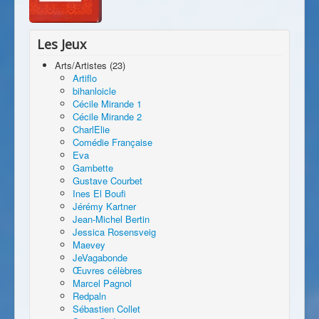
Les Jeux
Arts/Artistes (23)
Artiflo
bihanloicle
Cécile Mirande 1
Cécile Mirande 2
CharlElie
Comédie Française
Eva
Gambette
Gustave Courbet
Ines El Boufi
Jérémy Kartner
Jean-Michel Bertin
Jessica Rosensveig
Maevey
JeVagabonde
Œuvres célèbres
Marcel Pagnol
Redpaln
Sébastien Collet