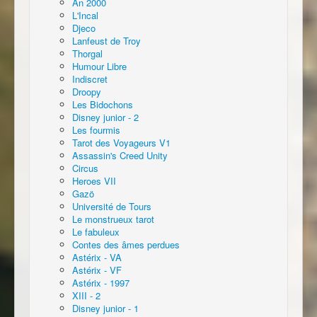
An 2000
L'Incal
Djeco
Lanfeust de Troy
Thorgal
Humour Libre
Indiscret
Droopy
Les Bidochons
Disney junior - 2
Les fourmis
Tarot des Voyageurs V1
Assassin's Creed Unity
Circus
Heroes VII
Gazö
Université de Tours
Le monstrueux tarot
Le fabuleux
Contes des âmes perdues
Astérix - VA
Astérix - VF
Astérix - 1997
XIII - 2
Disney junior - 1