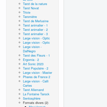
Tarot de la nature
Tarot Novat
Trixie
Taromètre
Tarot de Merlusine
Tarot animalier - 1
Tarot animalier - 2
Tarot animalier - 3
Large vision - Optic
Large vision - Optic
Large vision -
DalNegro
Tarot des Fleurs - 1
Ergomia - 2
Art Sonic 2023
Tarot Populaire - 2
Large vision - Master
Phares de France 2
Large vision - Calli
Cartes
Tarot Allemand
La Fontaine Tarock
Sentosphère
Formats divers (2)
Maxi format