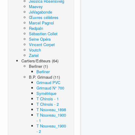
Jessica Rosensveig
Maevey
JeVagabonde
Œuvres célèbres
Marcel Pagnol
Redpaln
Sébastien Collet
Seine Opéra
Vincent Corpet
Voutch
Zariel
Cartiers/Editeurs (64)
Berliner (1)
Berliner
B.P. Grimaud (11)
Grimaud PVC
Grimaud N° 700
Symétrique
T Chinois - 1
T Chinois - 2
T Nouveau_1898
T Nouveau_1900
- 1
T Nouveau_1900
- 2