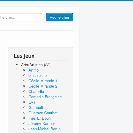
rcher
Rechercher
Les Jeux
Arts/Artistes (23)
Artiflo
bihanloicle
Cécile Mirande 1
Cécile Mirande 2
CharlElie
Comédie Française
Eva
Gambette
Gustave Courbet
Ines El Boufi
Jérémy Kartner
Jean-Michel Bertin