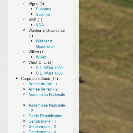
Vigno (2)
Suprême
Sublime
VSS (1)
VSS
Walther & Graenicher
(1)
Walther &
Graenicher
Willeb (1)
Willeb
Wüst C. L. (2)
C.L. Wüst 1880
C.L. Wüst 1865
Corps constitués (14)
Armée de l'air - 1
Armée de l'air - 2
Assemblée Nationale
- 1
Assemblée Nationale
- 2
Garde Républicaine
Gendarmerie - 1
Gendarmerie - 2
Gendarmerie - 3