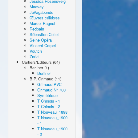
Jessica Rosensveig
Maevey
JeVagabonde
Œuvres célèbres
Marcel Pagnol
Redpaln
Sébastien Collet
Seine Opéra
Vincent Corpet
Voutch
Zariel
Cartiers/Editeurs (64)
Berliner (1)
Berliner
B.P. Grimaud (11)
Grimaud PVC
Grimaud N° 700
Symétrique
T Chinois - 1
T Chinois - 2
T Nouveau_1898
T Nouveau_1900
- 1
T Nouveau_1900
- 2