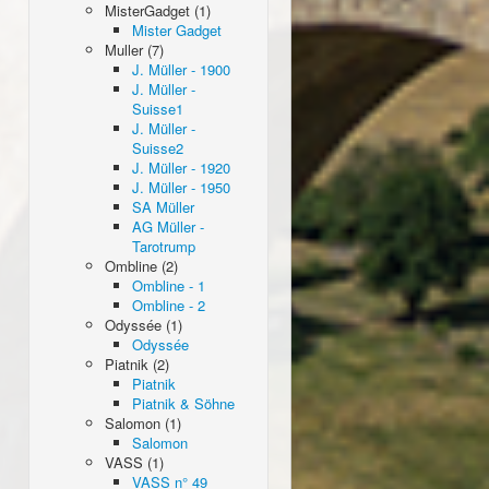
MisterGadget (1)
Mister Gadget
Muller (7)
J. Müller - 1900
J. Müller -
Suisse1
J. Müller -
Suisse2
J. Müller - 1920
J. Müller - 1950
SA Müller
AG Müller -
Tarotrump
Ombline (2)
Ombline - 1
Ombline - 2
Odyssée (1)
Odyssée
Piatnik (2)
Piatnik
Piatnik & Söhne
Salomon (1)
Salomon
VASS (1)
VASS n° 49