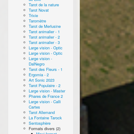
Tarot de la nature
Tarot Novat
Trixie
Taromètre
Tarot de Merlusine
Tarot animalier - 1
Tarot animalier - 2
Tarot animalier - 3
Large vision - Optic
Large vision - Optic
Large vision -
DalNegro
Tarot des Fleurs - 1
Ergomia - 2
Art Sonic 2023
Tarot Populaire - 2
Large vision - Master
Phares de France 2
Large vision - Calli
Cartes
Tarot Allemand
La Fontaine Tarock
Sentosphère
Formats divers (2)
Maxi format