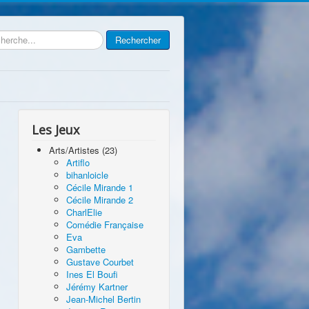
rcher
Rechercher
Les Jeux
Arts/Artistes (23)
Artiflo
bihanloicle
Cécile Mirande 1
Cécile Mirande 2
CharlElie
Comédie Française
Eva
Gambette
Gustave Courbet
Ines El Boufi
Jérémy Kartner
Jean-Michel Bertin