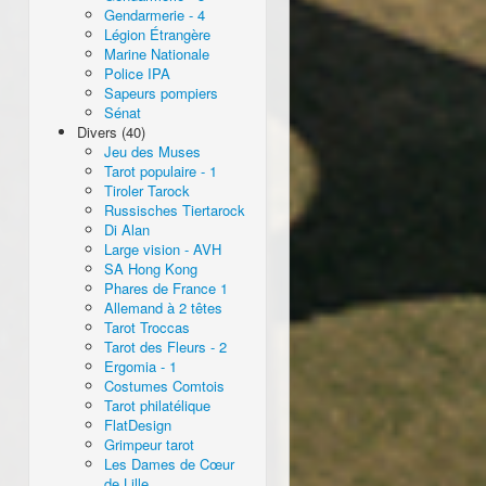
Gendarmerie - 4
Légion Étrangère
Marine Nationale
Police IPA
Sapeurs pompiers
Sénat
Divers (40)
Jeu des Muses
Tarot populaire - 1
Tiroler Tarock
Russisches Tiertarock
Di Alan
Large vision - AVH
SA Hong Kong
Phares de France 1
Allemand à 2 têtes
Tarot Troccas
Tarot des Fleurs - 2
Ergomia - 1
Costumes Comtois
Tarot philatélique
FlatDesign
Grimpeur tarot
Les Dames de Cœur
de Lille