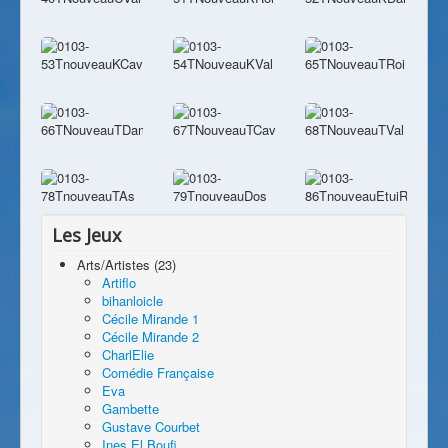
Les Jeux
Arts/Artistes (23)
Artiflo
bihanloicle
Cécile Mirande 1
Cécile Mirande 2
CharlElie
Comédie Française
Eva
Gambette
Gustave Courbet
Ines El Boufi