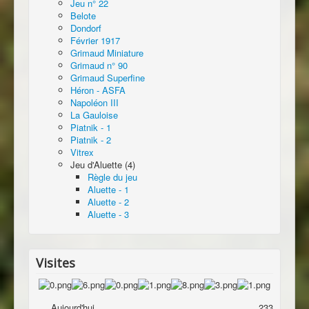
Jeu n° 22
Belote
Dondorf
Février 1917
Grimaud Miniature
Grimaud n° 90
Grimaud Superfine
Héron - ASFA
Napoléon III
La Gauloise
Piatnik - 1
Piatnik - 2
Vitrex
Jeu d'Aluette (4)
Règle du jeu
Aluette - 1
Aluette - 2
Aluette - 3
Visites
Aujourd'hui
233