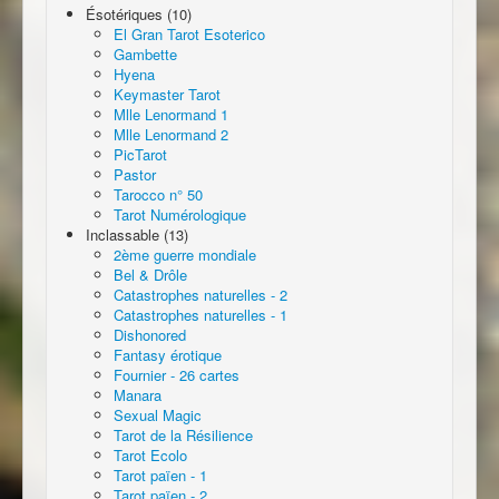
Ésotériques (10)
El Gran Tarot Esoterico
Gambette
Hyena
Keymaster Tarot
Mlle Lenormand 1
Mlle Lenormand 2
PicTarot
Pastor
Tarocco n° 50
Tarot Numérologique
Inclassable (13)
2ème guerre mondiale
Bel & Drôle
Catastrophes naturelles - 2
Catastrophes naturelles - 1
Dishonored
Fantasy érotique
Fournier - 26 cartes
Manara
Sexual Magic
Tarot de la Résilience
Tarot Ecolo
Tarot païen - 1
Tarot païen - 2