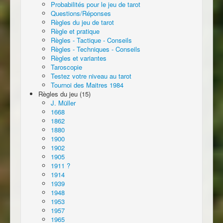
Probabilités pour le jeu de tarot
Questions/Réponses
Règles du jeu de tarot
Règle et pratique
Règles - Tactique - Conseils
Règles - Techniques - Conseils
Règles et variantes
Taroscopie
Testez votre niveau au tarot
Tournoi des Maitres 1984
Règles du jeu (15)
J. Müller
1668
1862
1880
1900
1902
1905
1911 ?
1914
1939
1948
1953
1957
1965