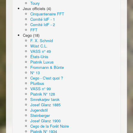
Toury
Jeux officiels (4)
Cinquantenaire FFT
Comité IdF - 1
Comité IdF - 2
FFT
Cego (18)
F. X. Schmid
Wüst C.L.
VASS n° 49
États-Unis
Piatnik Luxus
Frommann & Bünte
N° 13
Cego - C'est quoi ?
Pluribus
VASS n° 99
Piatnik N° 128
Smrekarjev tarok
Josef Glanz 1885
Jugendstil
Steinberger
Josef Glanz 1900
Cego de la Forêt Noire
Piatnik N° 1934