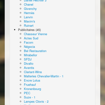
Daniel Hechter 3
Chanel
Givenchy
Hermès
Lanvin
Maxim's
Ruinart
Publicitaires (45)
Chasseur Vienne
Actes Sud
Facom
Négocia
Bel Restauration
Mirabellor
SFDJ
Divalto
Aventis
Clariant-Wins
Malteries Chevalier-Martin - 1
Encre Lotus
Fruehauf
Kronenbourg
PEC
Suze - 1
Lampes Clovis - 2