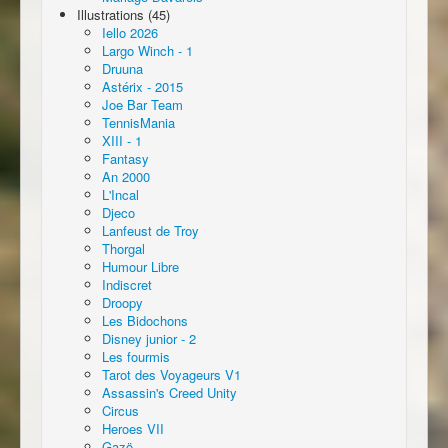
Illustrations (45)
Iello 2026
Largo Winch - 1
Druuna
Astérix - 2015
Joe Bar Team
TennisMania
XIII - 1
Fantasy
An 2000
L'Incal
Djeco
Lanfeust de Troy
Thorgal
Humour Libre
Indiscret
Droopy
Les Bidochons
Disney junior - 2
Les fourmis
Tarot des Voyageurs V1
Assassin's Creed Unity
Circus
Heroes VII
Gazö