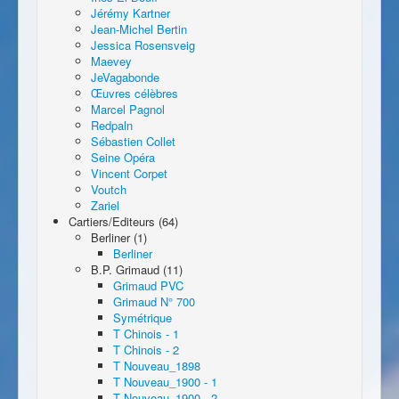
Jérémy Kartner
Jean-Michel Bertin
Jessica Rosensveig
Maevey
JeVagabonde
Œuvres célèbres
Marcel Pagnol
Redpaln
Sébastien Collet
Seine Opéra
Vincent Corpet
Voutch
Zariel
Cartiers/Editeurs (64)
Berliner (1)
Berliner
B.P. Grimaud (11)
Grimaud PVC
Grimaud N° 700
Symétrique
T Chinois - 1
T Chinois - 2
T Nouveau_1898
T Nouveau_1900 - 1
T Nouveau_1900 - 2