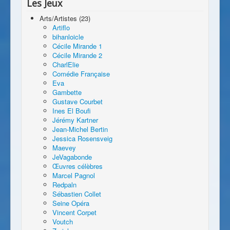
Les Jeux
Arts/Artistes (23)
Artiflo
bihanloicle
Cécile Mirande 1
Cécile Mirande 2
CharlElie
Comédie Française
Eva
Gambette
Gustave Courbet
Ines El Boufi
Jérémy Kartner
Jean-Michel Bertin
Jessica Rosensveig
Maevey
JeVagabonde
Œuvres célèbres
Marcel Pagnol
Redpaln
Sébastien Collet
Seine Opéra
Vincent Corpet
Voutch