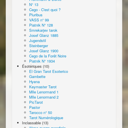
N° 13
Cego - C'est quoi ?
Pluribus
VASS n° 99
Piatnik N° 128
Smrekarjev tarok
Josef Glanz 1885
Jugendstil
Steinberger
Josef Glanz 1900
Cego de la Forêt Noire
Piatnik N° 1934
Ésotériques (10)
El Gran Tarot Esoterico
Gambette
Hyena
Keymaster Tarot
Mlle Lenormand 1
Mlle Lenormand 2
PicTarot
Pastor
Tarocco n° 50
Tarot Numérologique
Inclassable (13)
2ème guerre mondiale