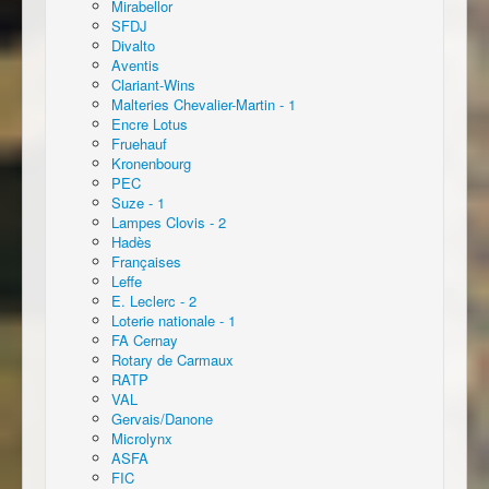
Mirabellor
SFDJ
Divalto
Aventis
Clariant-Wins
Malteries Chevalier-Martin - 1
Encre Lotus
Fruehauf
Kronenbourg
PEC
Suze - 1
Lampes Clovis - 2
Hadès
Françaises
Leffe
E. Leclerc - 2
Loterie nationale - 1
FA Cernay
Rotary de Carmaux
RATP
VAL
Gervais/Danone
Microlynx
ASFA
FIC