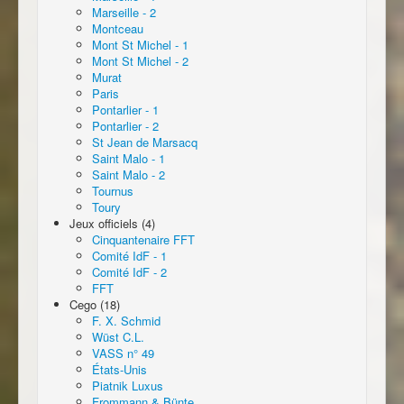
Marseille - 2
Montceau
Mont St Michel - 1
Mont St Michel - 2
Murat
Paris
Pontarlier - 1
Pontarlier - 2
St Jean de Marsacq
Saint Malo - 1
Saint Malo - 2
Tournus
Toury
Jeux officiels (4)
Cinquantenaire FFT
Comité IdF - 1
Comité IdF - 2
FFT
Cego (18)
F. X. Schmid
Wüst C.L.
VASS n° 49
États-Unis
Piatnik Luxus
Frommann & Bünte