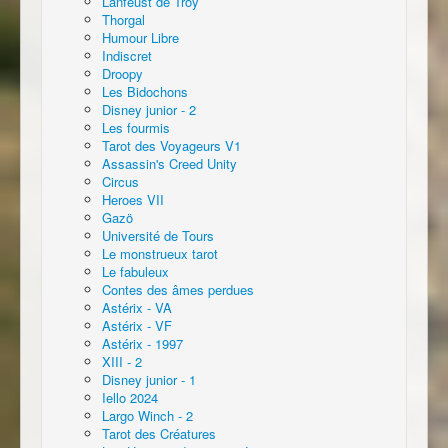
Lanfeust de Troy
Thorgal
Humour Libre
Indiscret
Droopy
Les Bidochons
Disney junior - 2
Les fourmis
Tarot des Voyageurs V1
Assassin's Creed Unity
Circus
Heroes VII
Gazö
Université de Tours
Le monstrueux tarot
Le fabuleux
Contes des âmes perdues
Astérix - VA
Astérix - VF
Astérix - 1997
XIII - 2
Disney junior - 1
Iello 2024
Largo Winch - 2
Tarot des Créatures