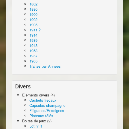
1862
1880
1900
1902
1905
1911 ?
1914
1939
1948
1953
1957
1965
Traités par Années
Divers
Eléments divers (4)
Cachets fiscaux
Capsules champagne
Filigranes/Enseignes
Plateaux tôlés
Boites de jeux (2)
Lot n° 1