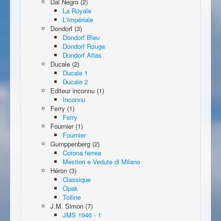
Dal Negro (2)
La Royale
L'Impériale
Dondorf (3)
Dondorf Bleu
Dondorf Rouge
Dondorf Atlas
Ducale (2)
Ducale 1
Ducale 2
Editeur inconnu (1)
Inconnu
Ferry (1)
Ferry
Fournier (1)
Fournier
Gumppenberg (2)
Corona ferrea
Mestieri e Vedute di Milano
Héron (3)
Classique
Opak
Toiline
J.M. Simon (7)
JMS 1946 - 1