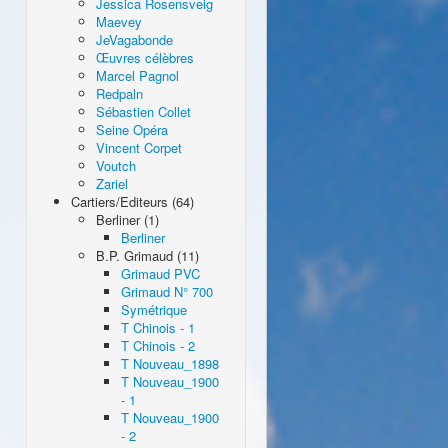
Jessica Rosensveig
Maevey
JeVagabonde
Œuvres célèbres
Marcel Pagnol
Redpaln
Sébastien Collet
Seine Opéra
Vincent Corpet
Voutch
Zariel
Cartiers/Editeurs (64)
Berliner (1)
Berliner
B.P. Grimaud (11)
Grimaud PVC
Grimaud N° 700
Symétrique
T Chinois - 1
T Chinois - 2
T Nouveau_1898
T Nouveau_1900
- 1
T Nouveau_1900
- 2