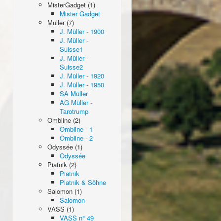
MisterGadget (1)
Mister Gadget
Muller (7)
J. Müller - 1900
J. Müller -
Suisse1
J. Müller -
Suisse2
J. Müller - 1920
J. Müller - 1950
SA Müller
AG Müller -
Tarotrump
Ombline (2)
Ombline - 1
Ombline - 2
Odyssée (1)
Odyssée
Piatnik (2)
Piatnik
Piatnik & Söhne
Salomon (1)
Salomon
VASS (1)
VASS n° 49