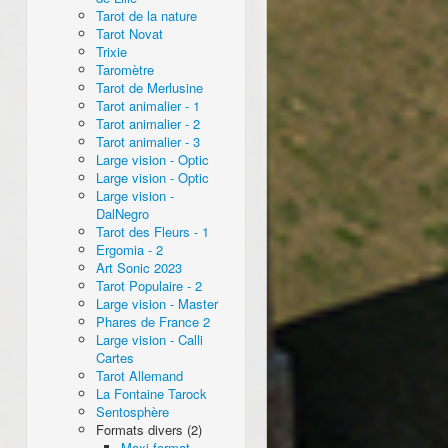
Tarot de la nature
Tarot Novat
Trixie
Taromètre
Tarot de Merlusine
Tarot animalier - 1
Tarot animalier - 2
Tarot animalier - 3
Large vision - Optic
Large vision - Optic
Large vision -
DalNegro
Tarot des Fleurs - 1
Ergomia - 2
Art Sonic 2023
Tarot Populaire - 2
Large vision - Master
Phares de France 2
Large vision - Calli
Cartes
Tarot Allemand
La Fontaine Tarock
Sentosphère
Formats divers (2)
Maxi format