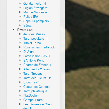
Gendarmerie - 4
Légion Étrangère
Marine Nationale
Police IPA
Sapeurs pompiers
Sénat
Divers (40)
Jeu des Muses
Tarot populaire - 1
Tiroler Tarock
Russisches Tiertarock
Di Alan
Large vision - AVH
SA Hong Kong
Phares de France 1
Allemand à 2 têtes
Tarot Troccas
Tarot des Fleurs - 2
Ergomia - 1
Costumes Comtois
Tarot philatélique
FlatDesign
Grimpeur tarot
Les Dames de Cœur
de Lille