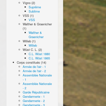
Vigno (2)
Suprême
Sublime
VSS (1)
VSS
Walther & Graenicher
(1)
Walther &
Graenicher
Willeb (1)
Willeb
Wüst C. L. (2)
C.L. Wüst 1880
C.L. Wüst 1865
Corps constitués (14)
Armée de l'air - 1
Armée de l'air - 2
Assemblée Nationale
- 1
Assemblée Nationale
- 2
Garde Républicaine
Gendarmerie - 1
Gendarmerie - 2
Gendarmerie - 3