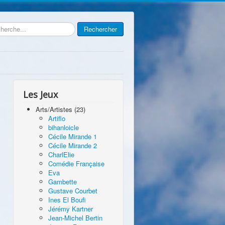
rcher
Rechercher
Les Jeux
Arts/Artistes (23)
Artiflo
bihanloicle
Cécile Mirande 1
Cécile Mirande 2
CharlElie
Comédie Française
Eva
Gambette
Gustave Courbet
Ines El Boufi
Jérémy Kartner
Jean-Michel Bertin