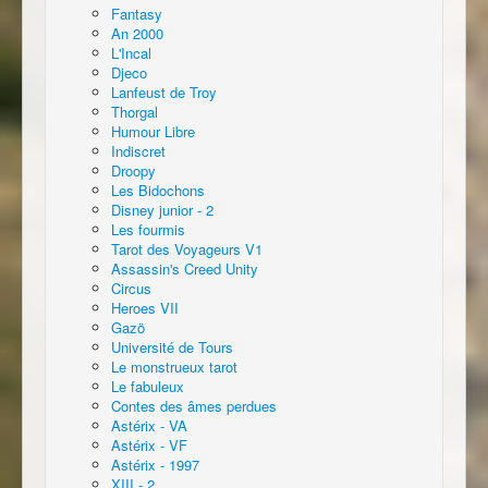
Fantasy
An 2000
L'Incal
Djeco
Lanfeust de Troy
Thorgal
Humour Libre
Indiscret
Droopy
Les Bidochons
Disney junior - 2
Les fourmis
Tarot des Voyageurs V1
Assassin's Creed Unity
Circus
Heroes VII
Gazö
Université de Tours
Le monstrueux tarot
Le fabuleux
Contes des âmes perdues
Astérix - VA
Astérix - VF
Astérix - 1997
XIII - 2