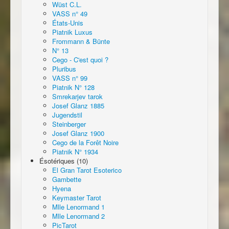
Wüst C.L.
VASS n° 49
États-Unis
Piatnik Luxus
Frommann & Bünte
N° 13
Cego - C'est quoi ?
Pluribus
VASS n° 99
Piatnik N° 128
Smrekarjev tarok
Josef Glanz 1885
Jugendstil
Steinberger
Josef Glanz 1900
Cego de la Forêt Noire
Piatnik N° 1934
Ésotériques (10)
El Gran Tarot Esoterico
Gambette
Hyena
Keymaster Tarot
Mlle Lenormand 1
Mlle Lenormand 2
PicTarot