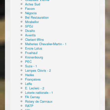
Actes Sud
Facom
Négocia
Bel Restauration
Mirabellor
SFDJ
Divalto
Aventis
Clariant-Wins
Malteries Chevalier-Martin - 1
Encre Lotus
Fruehauf
Kronenbourg
PEC
Suze - 1
Lampes Clovis - 2
Hadès
Françaises
Leffe
E. Leclerc - 2
Loterie nationale - 1
FA Cernay
Rotary de Carmaux
RATP