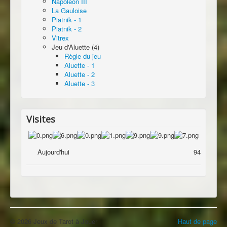
Napoléon III
La Gauloise
Piatnik - 1
Piatnik - 2
Vitrex
Jeu d'Aluette (4)
Règle du jeu
Aluette - 1
Aluette - 2
Aluette - 3
Visites
Aujourd'hui
94
© 2026 Jeux de Tarot à Jouer
Haut de page