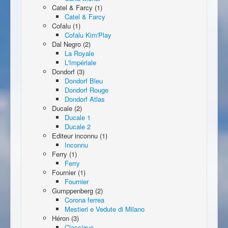
Catel & Farcy (1)
Catel & Farcy
Cofalu (1)
Cofalu Kim'Play
Dal Negro (2)
La Royale
L'Impériale
Dondorf (3)
Dondorf Bleu
Dondorf Rouge
Dondorf Atlas
Ducale (2)
Ducale 1
Ducale 2
Editeur inconnu (1)
Inconnu
Ferry (1)
Ferry
Fournier (1)
Fournier
Gumppenberg (2)
Corona ferrea
Mestieri e Vedute di Milano
Héron (3)
Classique