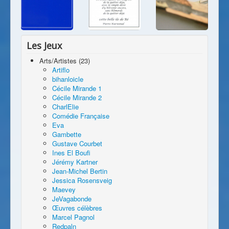
Les Jeux
Arts/Artistes (23)
Artiflo
bihanloicle
Cécile Mirande 1
Cécile Mirande 2
CharlElie
Comédie Française
Eva
Gambette
Gustave Courbet
Ines El Boufi
Jérémy Kartner
Jean-Michel Bertin
Jessica Rosensveig
Maevey
JeVagabonde
Œuvres célèbres
Marcel Pagnol
Redpaln