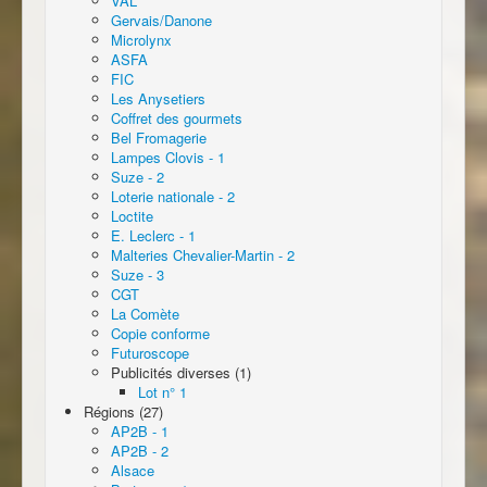
VAL
Gervais/Danone
Microlynx
ASFA
FIC
Les Anysetiers
Coffret des gourmets
Bel Fromagerie
Lampes Clovis - 1
Suze - 2
Loterie nationale - 2
Loctite
E. Leclerc - 1
Malteries Chevalier-Martin - 2
Suze - 3
CGT
La Comète
Copie conforme
Futuroscope
Publicités diverses (1)
Lot n° 1
Régions (27)
AP2B - 1
AP2B - 2
Alsace