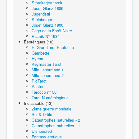
Smrekarjev tarok
Josef Glanz 1885
Jugendstil
Steinberger
Josef Glanz 1900
Cego de la Forêt Noire
Piatnik N° 1934
Ésotériques (10)
El Gran Tarot Esoterico
Gambette
Hyena
Keymaster Tarot
Mlle Lenormand 1
Mlle Lenormand 2
PicTarot
Pastor
Tarocco n° 50
Tarot Numérologique
Inclassable (13)
2ème guerre mondiale
Bel & Drôle
Catastrophes naturelles - 2
Catastrophes naturelles - 1
Dishonored
Fantasy érotique