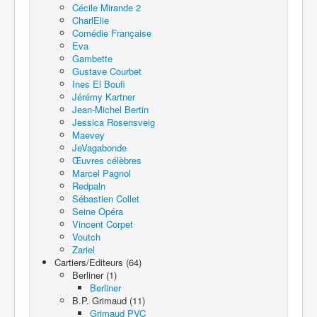
Cécile Mirande 2
CharlElie
Comédie Française
Eva
Gambette
Gustave Courbet
Ines El Boufi
Jérémy Kartner
Jean-Michel Bertin
Jessica Rosensveig
Maevey
JeVagabonde
Œuvres célèbres
Marcel Pagnol
Redpaln
Sébastien Collet
Seine Opéra
Vincent Corpet
Voutch
Zariel
Cartiers/Editeurs (64)
Berliner (1)
Berliner
B.P. Grimaud (11)
Grimaud PVC