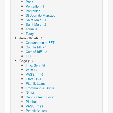
Paris
Pontarlier - 1
Pontarlier - 2
St Jean de Marsacq
Saint Malo - 1
Saint Malo - 2
Tournus
Toury
Jeux officiels (4)
Cinquantenaire FFT
Comité IdF - 1
Comité IdF - 2
FFT
Cego (18)
F. X. Schmid
Wüst C.L.
VASS n° 49
États-Unis
Piatnik Luxus
Frommann & Bünte
N° 13
Cego - C'est quoi ?
Pluribus
VASS n° 99
Piatnik N° 128