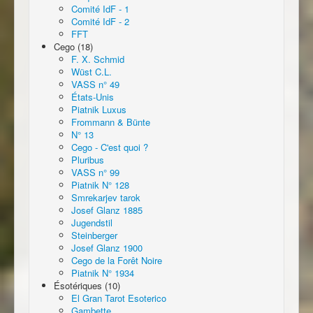
Comité IdF - 1
Comité IdF - 2
FFT
Cego (18)
F. X. Schmid
Wüst C.L.
VASS n° 49
États-Unis
Piatnik Luxus
Frommann & Bünte
N° 13
Cego - C'est quoi ?
Pluribus
VASS n° 99
Piatnik N° 128
Smrekarjev tarok
Josef Glanz 1885
Jugendstil
Steinberger
Josef Glanz 1900
Cego de la Forêt Noire
Piatnik N° 1934
Ésotériques (10)
El Gran Tarot Esoterico
Gambette