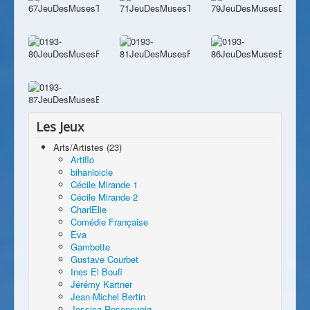
Les Jeux
Arts/Artistes (23)
Artiflo
bihanloicle
Cécile Mirande 1
Cécile Mirande 2
CharlElie
Comédie Française
Eva
Gambette
Gustave Courbet
Ines El Boufi
Jérémy Kartner
Jean-Michel Bertin
Jessica Rosensveig