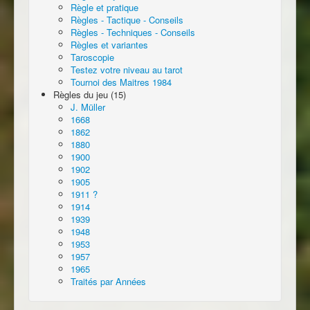
Règle et pratique
Règles - Tactique - Conseils
Règles - Techniques - Conseils
Règles et variantes
Taroscopie
Testez votre niveau au tarot
Tournoi des Maitres 1984
Règles du jeu (15)
J. Müller
1668
1862
1880
1900
1902
1905
1911 ?
1914
1939
1948
1953
1957
1965
Traités par Années