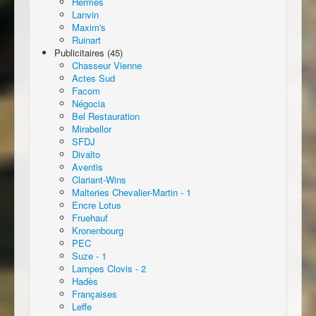
Hermès
Lanvin
Maxim's
Ruinart
Publicitaires (45)
Chasseur Vienne
Actes Sud
Facom
Négocia
Bel Restauration
Mirabellor
SFDJ
Divalto
Aventis
Clariant-Wins
Malteries Chevalier-Martin - 1
Encre Lotus
Fruehauf
Kronenbourg
PEC
Suze - 1
Lampes Clovis - 2
Hadès
Françaises
Leffe