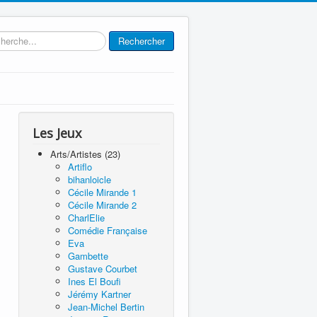
rcher
Rechercher
Les Jeux
Arts/Artistes (23)
Artiflo
bihanloicle
Cécile Mirande 1
Cécile Mirande 2
CharlElie
Comédie Française
Eva
Gambette
Gustave Courbet
Ines El Boufi
Jérémy Kartner
Jean-Michel Bertin