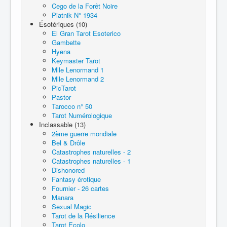
Cego de la Forêt Noire
Piatnik N° 1934
Ésotériques (10)
El Gran Tarot Esoterico
Gambette
Hyena
Keymaster Tarot
Mlle Lenormand 1
Mlle Lenormand 2
PicTarot
Pastor
Tarocco n° 50
Tarot Numérologique
Inclassable (13)
2ème guerre mondiale
Bel & Drôle
Catastrophes naturelles - 2
Catastrophes naturelles - 1
Dishonored
Fantasy érotique
Fournier - 26 cartes
Manara
Sexual Magic
Tarot de la Résilience
Tarot Ecolo