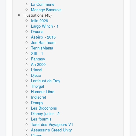
La Commune
Mariage Bavarois
Illustrations (45)
Iello 2026
Largo Winch - 1
Druuna
Astérix - 2015
Joe Bar Team
TennisMania
XIII - 1
Fantasy
An 2000
L'Incal
Djeco
Lanfeust de Troy
Thorgal
Humour Libre
Indiscret
Droopy
Les Bidochons
Disney junior - 2
Les fourmis
Tarot des Voyageurs V1
Assassin's Creed Unity
Circus