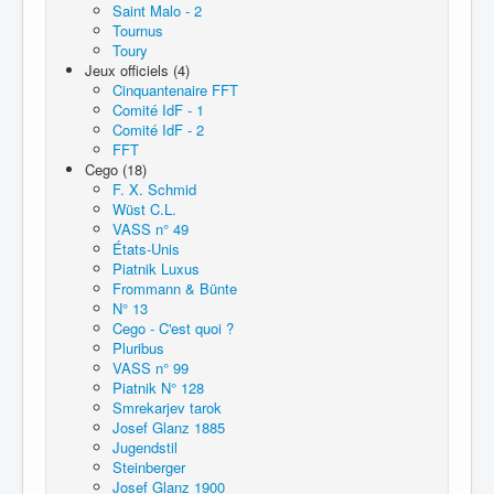
Saint Malo - 2
Tournus
Toury
Jeux officiels (4)
Cinquantenaire FFT
Comité IdF - 1
Comité IdF - 2
FFT
Cego (18)
F. X. Schmid
Wüst C.L.
VASS n° 49
États-Unis
Piatnik Luxus
Frommann & Bünte
N° 13
Cego - C'est quoi ?
Pluribus
VASS n° 99
Piatnik N° 128
Smrekarjev tarok
Josef Glanz 1885
Jugendstil
Steinberger
Josef Glanz 1900