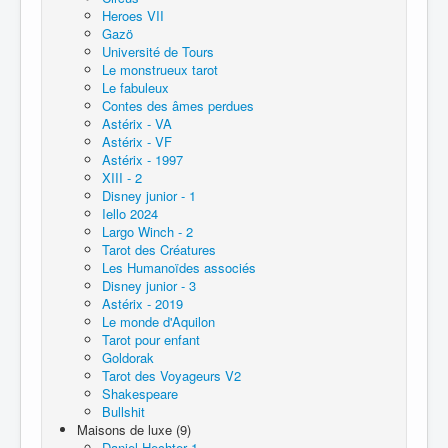
Heroes VII
Gazö
Université de Tours
Le monstrueux tarot
Le fabuleux
Contes des âmes perdues
Astérix - VA
Astérix - VF
Astérix - 1997
XIII - 2
Disney junior - 1
Iello 2024
Largo Winch - 2
Tarot des Créatures
Les Humanoïdes associés
Disney junior - 3
Astérix - 2019
Le monde d'Aquilon
Tarot pour enfant
Goldorak
Tarot des Voyageurs V2
Shakespeare
Bullshit
Maisons de luxe (9)
Daniel Hechter 1