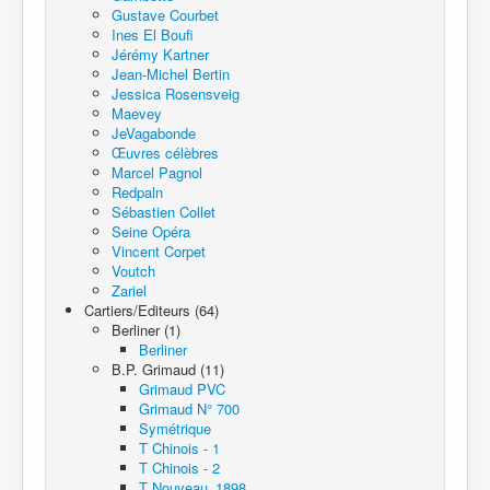
Gustave Courbet
Ines El Boufi
Jérémy Kartner
Jean-Michel Bertin
Jessica Rosensveig
Maevey
JeVagabonde
Œuvres célèbres
Marcel Pagnol
Redpaln
Sébastien Collet
Seine Opéra
Vincent Corpet
Voutch
Zariel
Cartiers/Editeurs (64)
Berliner (1)
Berliner
B.P. Grimaud (11)
Grimaud PVC
Grimaud N° 700
Symétrique
T Chinois - 1
T Chinois - 2
T Nouveau_1898