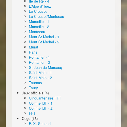
Ile de Ré - 4
L'Alpe d'Huez
Le Creusot
Le Creusot/Montceau
Marseille - 1
Marseille - 2
Montceau
Mont St Michel - 1
Mont St Michel - 2
Murat
Paris
Pontarlier - 1
Pontarlier - 2
St Jean de Marsacq
Saint Malo - 1
Saint Malo - 2
Tournus
Toury
Jeux officiels (4)
Cinquantenaire FFT
Comité IdF - 1
Comité IdF - 2
FFT
Cego (18)
F. X. Schmid