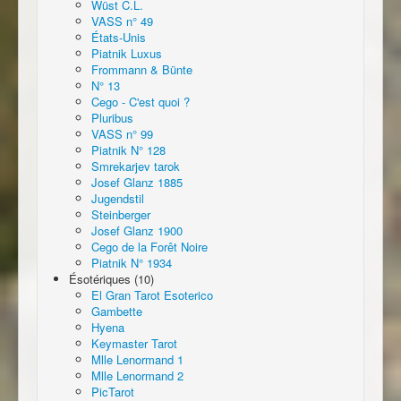
Wüst C.L.
VASS n° 49
États-Unis
Piatnik Luxus
Frommann & Bünte
N° 13
Cego - C'est quoi ?
Pluribus
VASS n° 99
Piatnik N° 128
Smrekarjev tarok
Josef Glanz 1885
Jugendstil
Steinberger
Josef Glanz 1900
Cego de la Forêt Noire
Piatnik N° 1934
Ésotériques (10)
El Gran Tarot Esoterico
Gambette
Hyena
Keymaster Tarot
Mlle Lenormand 1
Mlle Lenormand 2
PicTarot