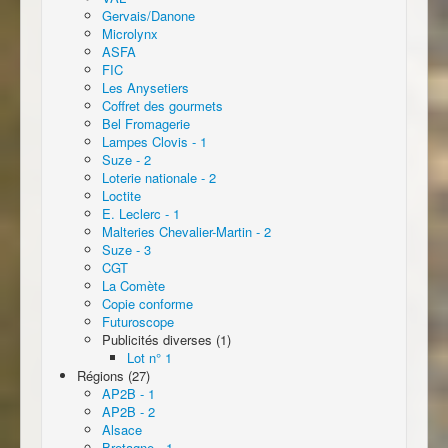
Gervais/Danone
Microlynx
ASFA
FIC
Les Anysetiers
Coffret des gourmets
Bel Fromagerie
Lampes Clovis - 1
Suze - 2
Loterie nationale - 2
Loctite
E. Leclerc - 1
Malteries Chevalier-Martin - 2
Suze - 3
CGT
La Comète
Copie conforme
Futuroscope
Publicités diverses (1)
Lot n° 1
Régions (27)
AP2B - 1
AP2B - 2
Alsace
Bretagne - 1