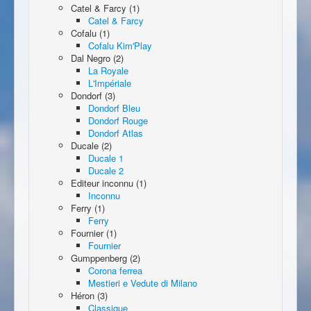
Catel & Farcy (1)
Catel & Farcy
Cofalu (1)
Cofalu Kim'Play
Dal Negro (2)
La Royale
L'Impériale
Dondorf (3)
Dondorf Bleu
Dondorf Rouge
Dondorf Atlas
Ducale (2)
Ducale 1
Ducale 2
Editeur inconnu (1)
Inconnu
Ferry (1)
Ferry
Fournier (1)
Fournier
Gumppenberg (2)
Corona ferrea
Mestieri e Vedute di Milano
Héron (3)
Classique