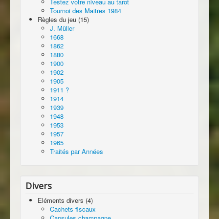
Testez votre niveau au tarot
Tournoi des Maitres 1984
Règles du jeu (15)
J. Müller
1668
1862
1880
1900
1902
1905
1911 ?
1914
1939
1948
1953
1957
1965
Traités par Années
Divers
Eléments divers (4)
Cachets fiscaux
Capsules champagne