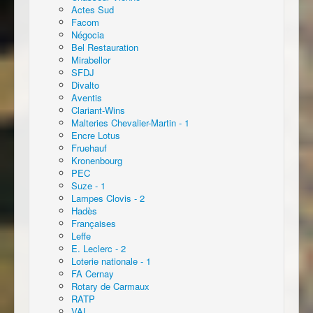
Actes Sud
Facom
Négocia
Bel Restauration
Mirabellor
SFDJ
Divalto
Aventis
Clariant-Wins
Malteries Chevalier-Martin - 1
Encre Lotus
Fruehauf
Kronenbourg
PEC
Suze - 1
Lampes Clovis - 2
Hadès
Françaises
Leffe
E. Leclerc - 2
Loterie nationale - 1
FA Cernay
Rotary de Carmaux
RATP
VAL