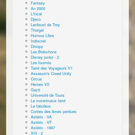
Fantasy
An 2000
L'Incal
Djeco
Lanfeust de Troy
Thorgal
Humour Libre
Indiscret
Droopy
Les Bidochons
Disney junior - 2
Les fourmis
Tarot des Voyageurs V1
Assassin's Creed Unity
Circus
Heroes VII
Gazö
Université de Tours
Le monstrueux tarot
Le fabuleux
Contes des âmes perdues
Astérix - VA
Astérix - VF
Astérix - 1997
XIII - 2