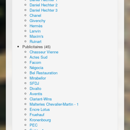
Daniel Hechter 2
Daniel Hechter 3
Chanel
Givenchy
Hermès
Lanvin
Maxim's
Ruinart
Publicitaires (45)
Chasseur Vienne
Actes Sud
Facom
Négocia
Bel Restauration
Mirabellor
SFDJ
Divalto
Aventis
Clariant-Wins
Malteries Chevalier-Martin - 1
Encre Lotus
Fruehauf
Kronenbourg
PEC