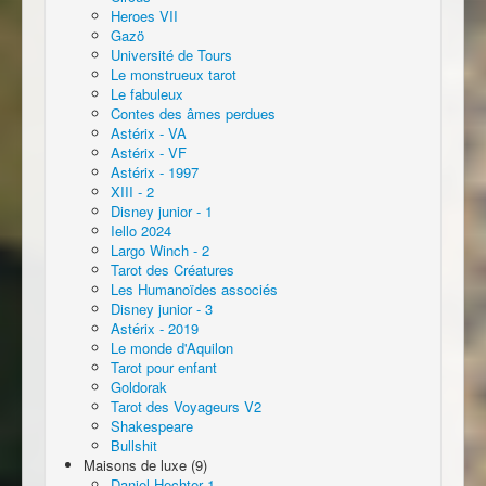
Heroes VII
Gazö
Université de Tours
Le monstrueux tarot
Le fabuleux
Contes des âmes perdues
Astérix - VA
Astérix - VF
Astérix - 1997
XIII - 2
Disney junior - 1
Iello 2024
Largo Winch - 2
Tarot des Créatures
Les Humanoïdes associés
Disney junior - 3
Astérix - 2019
Le monde d'Aquilon
Tarot pour enfant
Goldorak
Tarot des Voyageurs V2
Shakespeare
Bullshit
Maisons de luxe (9)
Daniel Hechter 1