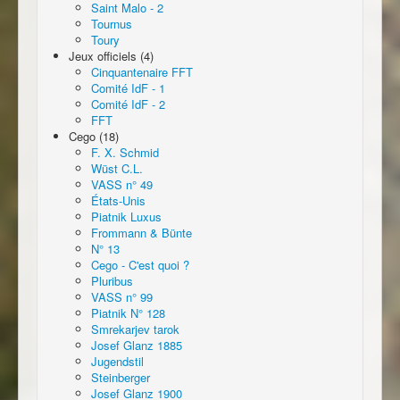
Saint Malo - 2
Tournus
Toury
Jeux officiels (4)
Cinquantenaire FFT
Comité IdF - 1
Comité IdF - 2
FFT
Cego (18)
F. X. Schmid
Wüst C.L.
VASS n° 49
États-Unis
Piatnik Luxus
Frommann & Bünte
N° 13
Cego - C'est quoi ?
Pluribus
VASS n° 99
Piatnik N° 128
Smrekarjev tarok
Josef Glanz 1885
Jugendstil
Steinberger
Josef Glanz 1900