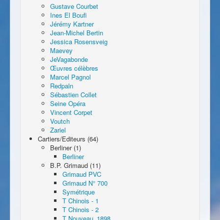
Gustave Courbet
Ines El Boufi
Jérémy Kartner
Jean-Michel Bertin
Jessica Rosensveig
Maevey
JeVagabonde
Œuvres célèbres
Marcel Pagnol
Redpaln
Sébastien Collet
Seine Opéra
Vincent Corpet
Voutch
Zariel
Cartiers/Editeurs (64)
Berliner (1)
Berliner
B.P. Grimaud (11)
Grimaud PVC
Grimaud N° 700
Symétrique
T Chinois - 1
T Chinois - 2
T Nouveau_1898