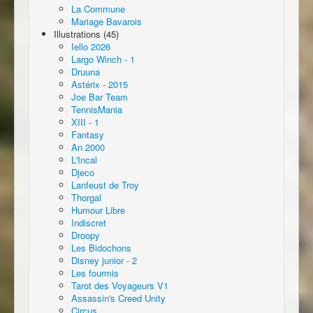
La Commune
Mariage Bavarois
Illustrations (45)
Iello 2026
Largo Winch - 1
Druuna
Astérix - 2015
Joe Bar Team
TennisMania
XIII - 1
Fantasy
An 2000
L'Incal
Djeco
Lanfeust de Troy
Thorgal
Humour Libre
Indiscret
Droopy
Les Bidochons
Disney junior - 2
Les fourmis
Tarot des Voyageurs V1
Assassin's Creed Unity
Circus