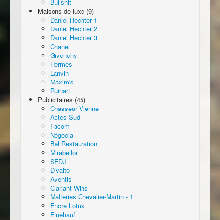
Bullshit
Maisons de luxe (9)
Daniel Hechter 1
Daniel Hechter 2
Daniel Hechter 3
Chanel
Givenchy
Hermès
Lanvin
Maxim's
Ruinart
Publicitaires (45)
Chasseur Vienne
Actes Sud
Facom
Négocia
Bel Restauration
Mirabellor
SFDJ
Divalto
Aventis
Clariant-Wins
Malteries Chevalier-Martin - 1
Encre Lotus
Fruehauf