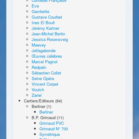
Comédie Française
Eva
Gambette
Gustave Courbet
Ines El Boufi
Jérémy Kartner
Jean-Michel Bertin
Jessica Rosensveig
Maevey
JeVagabonde
Œuvres célèbres
Marcel Pagnol
Redpaln
Sébastien Collet
Seine Opéra
Vincent Corpet
Voutch
Zariel
Cartiers/Editeurs (64)
Berliner (1)
Berliner
B.P. Grimaud (11)
Grimaud PVC
Grimaud N° 700
Symétrique