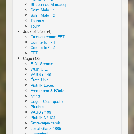
St Jean de Marsacq
Saint Malo - 1
Saint Malo - 2
Tournus
Toury
Jeux officiels (4)
Cinquantenaire FFT
Comité IdF - 1
Comité IdF - 2
FFT
Cego (18)
F. X. Schmid
Wüst C.L.
VASS n° 49
États-Unis
Piatnik Luxus
Frommann & Bünte
N° 13
Cego - C'est quoi ?
Pluribus
VASS n° 99
Piatnik N° 128
Smrekarjev tarok
Josef Glanz 1885
Jugendstil