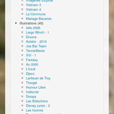
Imageries d'Épinal
Vietnam 3
Vietnam 4
La Commune
Mariage Bavarois
Illustrations (45)
Iello 2026
Largo Winch - 1
Druuna
Astérix - 2015
Joe Bar Team
TennisMania
XIII - 1
Fantasy
An 2000
L'Incal
Djeco
Lanfeust de Troy
Thorgal
Humour Libre
Indiscret
Droopy
Les Bidochons
Disney junior - 2
Les fourmis