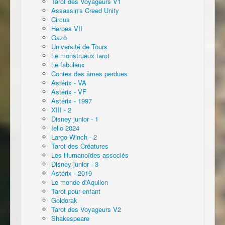
Tarot des Voyageurs V1
Assassin's Creed Unity
Circus
Heroes VII
Gazö
Université de Tours
Le monstrueux tarot
Le fabuleux
Contes des âmes perdues
Astérix - VA
Astérix - VF
Astérix - 1997
XIII - 2
Disney junior - 1
Iello 2024
Largo Winch - 2
Tarot des Créatures
Les Humanoïdes associés
Disney junior - 3
Astérix - 2019
Le monde d'Aquilon
Tarot pour enfant
Goldorak
Tarot des Voyageurs V2
Shakespeare