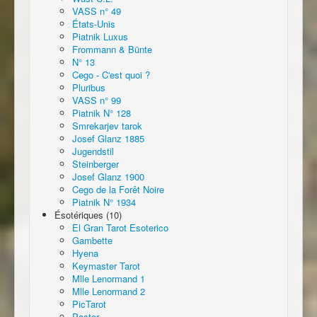
VASS n° 49
États-Unis
Piatnik Luxus
Frommann & Bünte
N° 13
Cego - C'est quoi ?
Pluribus
VASS n° 99
Piatnik N° 128
Smrekarjev tarok
Josef Glanz 1885
Jugendstil
Steinberger
Josef Glanz 1900
Cego de la Forêt Noire
Piatnik N° 1934
Ésotériques (10)
El Gran Tarot Esoterico
Gambette
Hyena
Keymaster Tarot
Mlle Lenormand 1
Mlle Lenormand 2
PicTarot
Pastor