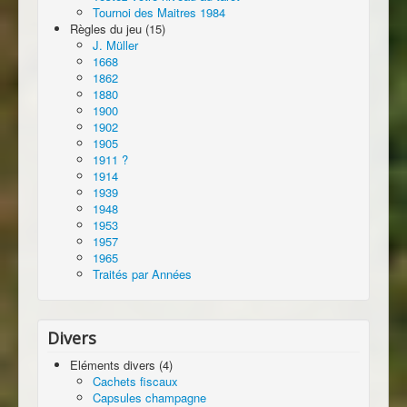
Tournoi des Maitres 1984
Règles du jeu (15)
J. Müller
1668
1862
1880
1900
1902
1905
1911 ?
1914
1939
1948
1953
1957
1965
Traités par Années
Divers
Eléments divers (4)
Cachets fiscaux
Capsules champagne