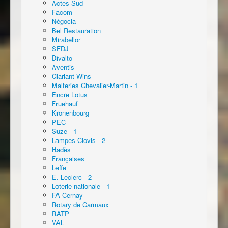
Actes Sud
Facom
Négocia
Bel Restauration
Mirabellor
SFDJ
Divalto
Aventis
Clariant-Wins
Malteries Chevalier-Martin - 1
Encre Lotus
Fruehauf
Kronenbourg
PEC
Suze - 1
Lampes Clovis - 2
Hadès
Françaises
Leffe
E. Leclerc - 2
Loterie nationale - 1
FA Cernay
Rotary de Carmaux
RATP
VAL