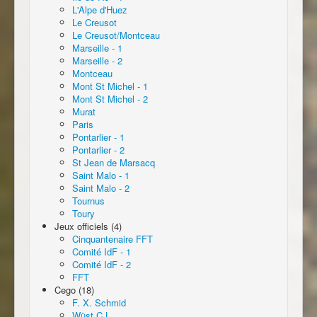
L'Alpe d'Huez
Le Creusot
Le Creusot/Montceau
Marseille - 1
Marseille - 2
Montceau
Mont St Michel - 1
Mont St Michel - 2
Murat
Paris
Pontarlier - 1
Pontarlier - 2
St Jean de Marsacq
Saint Malo - 1
Saint Malo - 2
Tournus
Toury
Jeux officiels (4)
Cinquantenaire FFT
Comité IdF - 1
Comité IdF - 2
FFT
Cego (18)
F. X. Schmid
Wüst C.L.