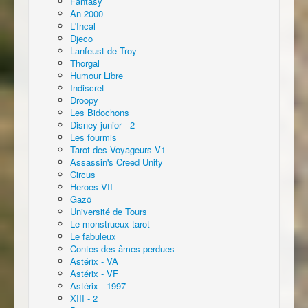
Fantasy
An 2000
L'Incal
Djeco
Lanfeust de Troy
Thorgal
Humour Libre
Indiscret
Droopy
Les Bidochons
Disney junior - 2
Les fourmis
Tarot des Voyageurs V1
Assassin's Creed Unity
Circus
Heroes VII
Gazö
Université de Tours
Le monstrueux tarot
Le fabuleux
Contes des âmes perdues
Astérix - VA
Astérix - VF
Astérix - 1997
XIII - 2