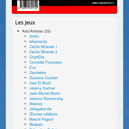
Les Jeux
Arts/Artistes (23)
Artiflo
bihanloicle
Cécile Mirande 1
Cécile Mirande 2
CharlElie
Comédie Française
Eva
Gambette
Gustave Courbet
Ines El Boufi
Jérémy Kartner
Jean-Michel Bertin
Jessica Rosensveig
Maevey
JeVagabonde
Œuvres célèbres
Marcel Pagnol
Redpaln