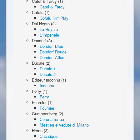
Catel & Farcy (1)
Catel & Farcy
Cofalu (1)
Cofalu Kim'Play
Dal Negro (2)
La Royale
L'Impériale
Dondorf (3)
Dondorf Bleu
Dondorf Rouge
Dondorf Atlas
Ducale (2)
Ducale 1
Ducale 2
Editeur inconnu (1)
Inconnu
Ferry (1)
Ferry
Fournier (1)
Fournier
Gumppenberg (2)
Corona ferrea
Mestieri e Vedute di Milano
Héron (3)
Classique