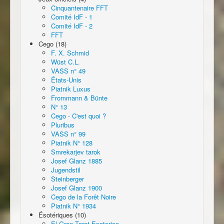
Cinquantenaire FFT
Comité IdF - 1
Comité IdF - 2
FFT
Cego (18)
F. X. Schmid
Wüst C.L.
VASS n° 49
États-Unis
Piatnik Luxus
Frommann & Bünte
N° 13
Cego - C'est quoi ?
Pluribus
VASS n° 99
Piatnik N° 128
Smrekarjev tarok
Josef Glanz 1885
Jugendstil
Steinberger
Josef Glanz 1900
Cego de la Forêt Noire
Piatnik N° 1934
Ésotériques (10)
El Gran Tarot Esoterico