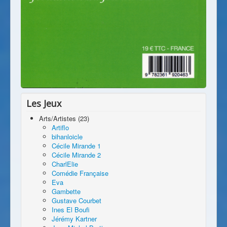
Les Jeux
Arts/Artistes (23)
Artiflo
bihanloicle
Cécile Mirande 1
Cécile Mirande 2
CharlElie
Comédie Française
Eva
Gambette
Gustave Courbet
Ines El Boufi
Jérémy Kartner