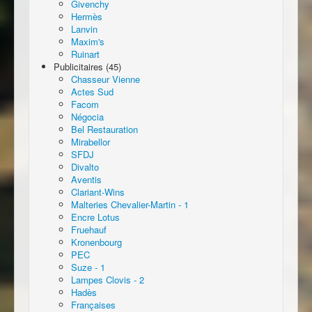
Givenchy
Hermès
Lanvin
Maxim's
Ruinart
Publicitaires (45)
Chasseur Vienne
Actes Sud
Facom
Négocia
Bel Restauration
Mirabellor
SFDJ
Divalto
Aventis
Clariant-Wins
Malteries Chevalier-Martin - 1
Encre Lotus
Fruehauf
Kronenbourg
PEC
Suze - 1
Lampes Clovis - 2
Hadès
Françaises