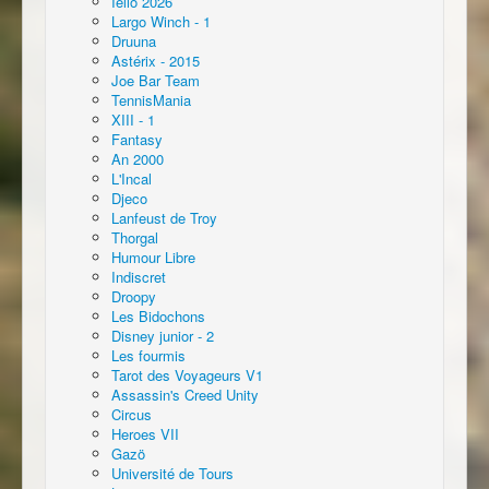
Iello 2026
Largo Winch - 1
Druuna
Astérix - 2015
Joe Bar Team
TennisMania
XIII - 1
Fantasy
An 2000
L'Incal
Djeco
Lanfeust de Troy
Thorgal
Humour Libre
Indiscret
Droopy
Les Bidochons
Disney junior - 2
Les fourmis
Tarot des Voyageurs V1
Assassin's Creed Unity
Circus
Heroes VII
Gazö
Université de Tours